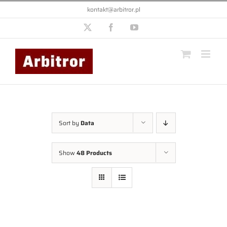
Przejdź
kontakt@arbitror.pl
do
zawartości
X
Facebook
YouTube
Sort by
Data
Show
48 Products