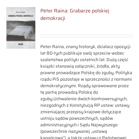
Peter Raina: Grabarze polskiej
demokracji
Peter Raina, znany historyk, działacz opozycji
lat 80-tych publikuje swój sprzeciw wobec
szaleństwa polityki ostatnich lat. Dużą część
książki stanowią załączniki, źródła, akty
prawne prowadzące Polskę do zguby. Polityka
rządu PiS pozostaje w sprzeczności z normami
demokratycznymi. Rządy sprawowane przez
tę partię prowadzą Polskę do
zguby.Uchwalenie dwóch kontrowersyjnych,
niezgodnych z Konstytucją RP ustaw: ustawy
zmieniającej przepisy krajowe dotyczące
ustroju sądów powszechnych, sądów
administracyjnych i Sądu Najwyższego
(powszechnie nazywanej „ustawą
kagańcową”), a także ustawy o Państwowej