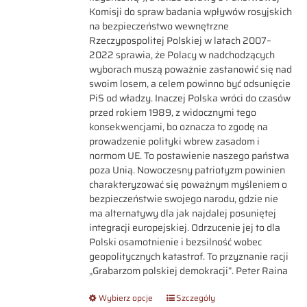
Komisji do spraw badania wpływów rosyjskich
na bezpieczeństwo wewnętrzne
Rzeczypospolitej Polskiej w latach 2007–
2022 sprawia, że Polacy w nadchodzących
wyborach muszą poważnie zastanowić się nad
swoim losem, a celem powinno być odsunięcie
PiS od władzy. Inaczej Polska wróci do czasów
przed rokiem 1989, z widocznymi tego
konsekwencjami, bo oznacza to zgodę na
prowadzenie polityki wbrew zasadom i
normom UE. To postawienie naszego państwa
poza Unią. Nowoczesny patriotyzm powinien
charakteryzować się poważnym myśleniem o
bezpieczeństwie swojego narodu, gdzie nie
ma alternatywy dla jak najdalej posuniętej
integracji europejskiej. Odrzucenie jej to dla
Polski osamotnienie i bezsilność wobec
geopolitycznych katastrof. To przyznanie racji
„Grabarzom polskiej demokracji”. Peter Raina
Wybierz opcje
Szczegóły