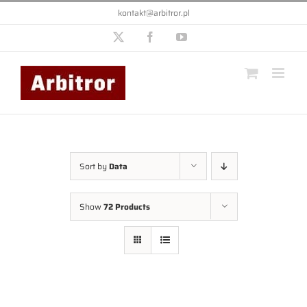
Przejdź
kontakt@arbitror.pl
do
zawartości
X
Facebook
YouTube
Sort by
Data
Show
72 Products