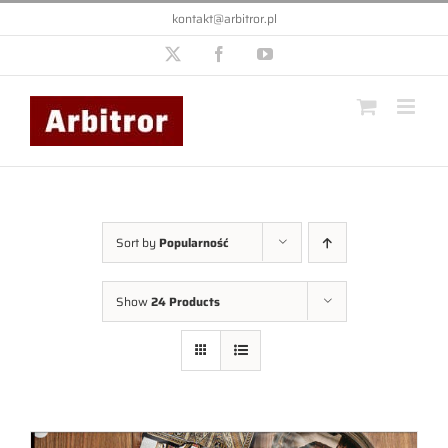
Przejdź
kontakt@arbitror.pl
do
zawartości
X
Facebook
YouTube
Sort by
Popularność
Show
24 Products