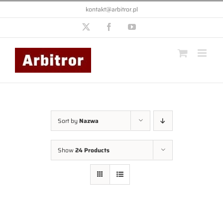
Przejdź
kontakt@arbitror.pl
do
zawartości
X
Facebook
YouTube
Sort by
Nazwa
Show
24 Products