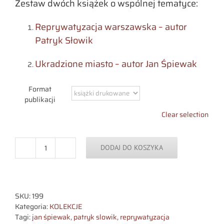
Zestaw dwóch książek o wspólnej tematyce:
Reprywatyzacja warszawska – autor
Patryk Słowik
Ukradzione miasto – autor Jan Śpiewak
Format
publikacji
Clear selection
DODAJ DO KOSZYKA
ilość
Pakiet
promocyjny
-
Wszystko
SKU:
199
o
Kategoria:
KOLEKCJE
reprywatyzacji
Tagi:
jan śpiewak
,
patryk slowik
,
reprywatyzacja