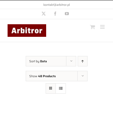
Przejdź
kontakt@arbitror.pl
do
zawartości
X
Facebook
YouTube
Sort by
Data
Show
48 Products