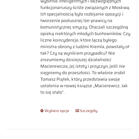
wybitnie inteligentnych i bezwzględnych
funkcjonariuszy ściśle związanych z Moskwą.
Ich specjalnością było rozbijanie opozycji i
tworzenie posłusznej łże-prawicy na
komunistycznej smyczy. Otaczali szczególną
opieką niektórych młodych buntowników. Czy
liczne koincydencje, które łączą byłego
ministra obrony z ludźmi Kremla, powstały ot
tak? Czy są wynikiem przypadku? Nie
zrozumiemy dzisiejszej działalności
Macierewicza, jej istoty i przyczyn, jeśli nie
sięgniemy do przeszłości. To właśnie zrobił
Tomasz Piątek, który przedstawia swoje
ustalenia w nowej książce „Macierewicz. Jak
to się stało”.
Wybierz opcje
Szczegóły