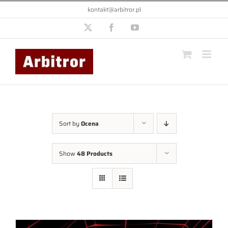
Przejdź
kontakt@arbitror.pl
do
zawartości
X
Facebook
YouTube
Sort by
Ocena
Show
48 Products