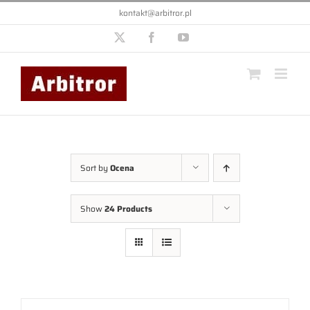
Przejdź
kontakt@arbitror.pl
do
zawartości
X
Facebook
YouTube
Sort by
Ocena
Show
24 Products